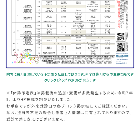
病理診断科
歯科口腔外科
健康予防科
外来
外来のご案内
院内に毎月配置している予定表を転載しております。赤字は先月からの変更箇所です
クリック（タップ）でPDFが開きます
外来診療予定表
※「休診予定表」は掲載後の追加・変更が多数発生するため、令和7年
9月よりHP掲載を割愛いたしました。
こども医療
お手数ですが外来受診日の各ブロック掲示板にてご確認ください。
なお、担当医不在の場合も患者さん情報は共有されておりますので、
看護師の専門外来
受診の差し支えはございません。
よくある質問