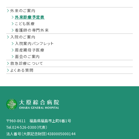
入院
外来のご案内
外来診療予定表
こども医療
入院のご案内
看護師の専門外来
入院のご案内
入院案内パンフレット〔2026年2月版〕
入院案内パンフレット
周産期母子医療
面会のご案内
面会のご案内
救急診療について
よくある質問
よくある質問
救急
救急診療について
周産期母子医療・当院でのご出産のご案内
〒960-8611 福島県福島市上町6番1号
Tel.024-526-0300（代表）
法人番号〔大原記念財団〕4380005000144
健診・ドック・ワクチン