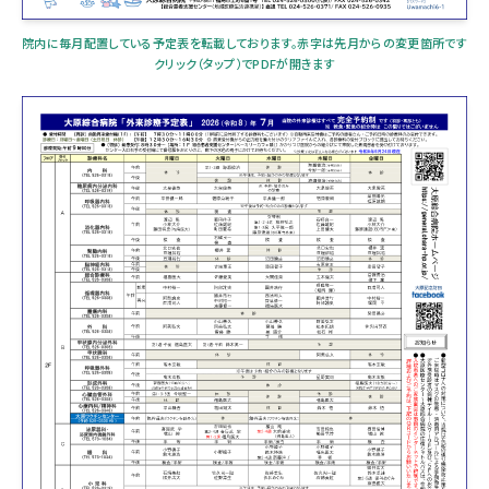
呼吸器外科
院内に毎月配置している予定表を転載しております。赤字は先月からの変更箇所です
形成外科
クリック（タップ）でPDFが開きます
耳鼻咽喉科・頭頸部外科
泌尿器科・泌尿器内視鏡外科
眼科
小児外科
産婦人科
心療内科・精神科
麻酔科
放射線科・ 画像診断センター