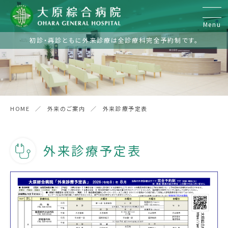
Menu
初診・再診ともに外来診療は全診療科完全予約制です。
診療科
内科
糖尿病内分泌内科
HOME
外来のご案内
外来診療予定表
呼吸器内科
外来診療予定表
循環器内科
消化器内科
腎臓内科
脳神経内科