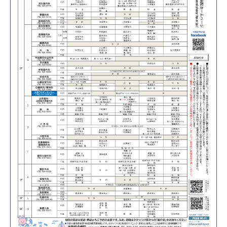
総合診療科
小児科
外科／甲状腺科・甲状腺内分泌外科・腫瘍内科
乳腺外科
整形外科
脊椎外科
リハビリテーション科
脳神経外科
心臓血管外科