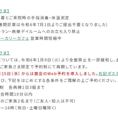
さま】
装着とご来院時の手指消毒・体温測定
連問診票は令和6年7月1日よりご提出不要となりました）
ストラン・病棟デイルームへのお立ち入り禁止
ベーカリーカフェ
営業時間短縮中
さま】
については、令和6年1月9日（火）より全面禁止を一部緩和し、
ご家族さま限定で予約制にて再開しています。
月15日（水）からは面会のWeb予約を導入しました。
右記ポス
よび、下記をはじめとする各条件をご理解の上ご予約ください。
約制 各病棟1日3組まで
、面会時間10分以内
以上のご家族2名まで（ご友人・知人は不可）
時～16時（祝日・土曜日曜除く）