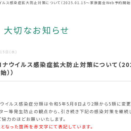
ルス感染症拡大防止対策について（2025.01.15～家族面会Web予約開始
眼科
心療内科・精神科
大切なお知らせ
病理診断科
15日(水)
ナウイルス感染症拡大防止対策について（2025
始））
ウイルス感染症分類は令和5年5月8日より2類から5類に変
ター等発生防止の観点から、引き続き下記の感染対策を継続
ご協力のほどお願いいたします。
となった箇所を赤文字にて表記しています。