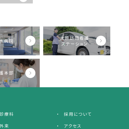
大原訪問看護
水病院
ステーション
護本部
診療科
採用について
外来
アクセス