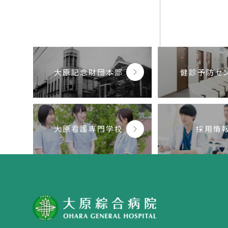
大原記念財団本部
健診予防セ
大原看護専門学校
採用情