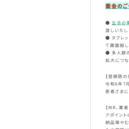
面会のご
●
生活必
渡しいたし
● タブレ
て画面越し
● 多人数
拡大につな
【登録医の
令和6年7
患者さまに
【MR、業
アポイント
納品等やむ