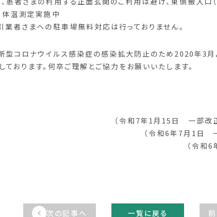
、患者さまの利用する正面玄関のご利用は避け、東側搬入口
）体温測定実施中
引業者さまへの駐車場無料対応は行っておりません。
新型コロナウイルス感染症の感染拡大防止のため2020年3
しております。何卒ご理解とご協力をお願いいたします。
（令和7年1月15日 一部
（令和6年7月1日
（令和6
次の記事へ
一覧に戻る
前