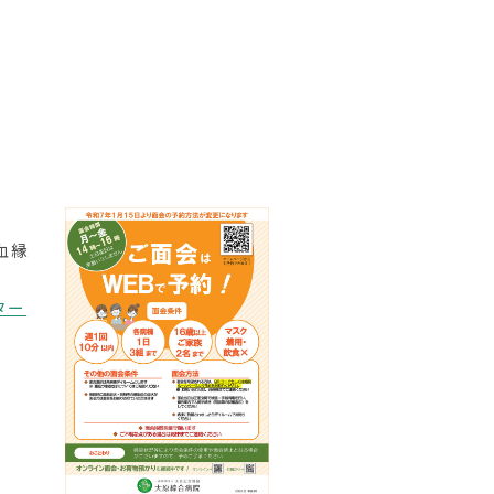
血縁
ター