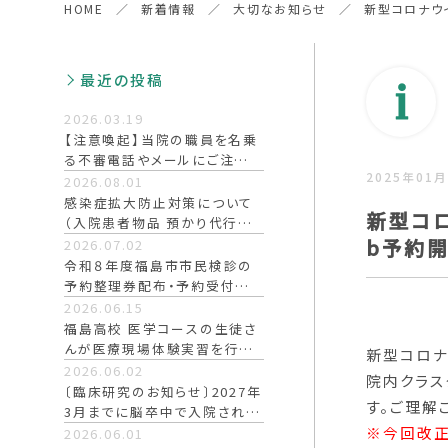
HOME
新着情報
大切なお知らせ
新型コロナウイ
耳鼻咽喉科・
泌尿器科・
頭頸部外科
泌尿器内視鏡外科
小児外科
産婦人科
最近の投稿
放射線科・
麻酔科
画像診断センター
2026.03.19
【注意喚起】当院の職員を名乗
健康予防科
歯科口腔外科
る不審電話やメールにご注意く
（健診）（ワクチン）
2025年01月
ださい
2026.08.01
感染症拡大防止対策について
新型コロ
（入院患者物品 預かり代行終
了）
b予約開
2026.07.02
令和８年度福島市市民検診の
予約整理券配布・予約受付は
終了しました
2026.06.15
福島高校 医学コースの生徒さ
んが医療現場体験実習を行い
新型コロナ
ました
2026.06.02
院内クラス
〔臨床研究のお知らせ〕2027年
す。ご理解
3月までに脳卒中で入院された
患者さんとご家族へ 研究に
※今回改正
2026.06.01