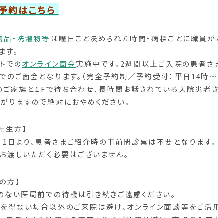
予約はこちら
需品・洗濯物等
は曜日ごと決められた時間・病棟ごとに職員が
ます。
ットでの
オンライン面会
実施中です。2週間以上ご入院の患者さ
でのご面会となります。（完全予約制／予約受付：平日14時～
のご家族と１Fで待ち合わせ、長時間お話されている入院患者
がりますので絶対におやめください。
先生方】
月1日より、患者さまご紹介時の
事前問診票は不要
となります。
お渡しいただく必要はございません。
者の方】
のない医局前での待機は引き続きご遠慮ください。
を得ない場合以外のご来院は避け、オンライン面談等をご活用