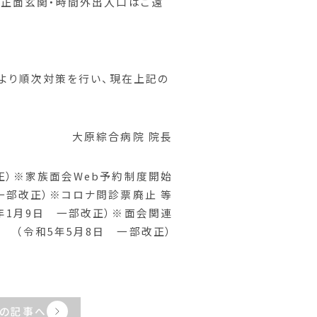
（正面玄関・時間外出入口はご遠
月より順次対策を行い、現在上記の
大原綜合病院 院長
改正）※家族面会Web予約制度開始
 一部改正）※コロナ問診票廃止 等
年1月9日 一部改正）※面会関連
（令和5年5月8日 一部改正）
の記事へ