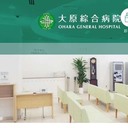
診
外来診療予定表
入院案内パンフレット
地域連携患者支援セン
病院概要
内科
大原ワクチンセンターのご案
理念・院長のあいさつ
糖尿病内分泌内科
こども医療
面会のご案内
健診予防センター
登録医向け広報紙 等
ター
内
看護師の専門外来
よくある質問
フロアのご案内
循環器内科
院内施設のご案内
消化器内科
よくある質問
センター長挨拶
高額医療機器共同利用
一般健診のご案内
病薬連携
本院看護部
脳神経内科
部署紹介
総合診療科
当院の取り組み
市民検診（特定健診・がん検
外来化学療法センター
オプション検査
診）
外科／甲状腺科・甲
状腺内分泌外科・腫
乳腺外科
二次検診のご案内
瘍内科
人間ドック
リハビリテーション
脊椎外科
科
心臓血管外科
呼吸器外科