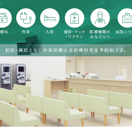
療科
外来
入院
健診・ドック
医療機関の
当院につ
・ワクチン
みなさんへ
初診・再診ともに外来診療は全診療科完全予約制です。
呼吸器内科
腎臓内科
小児科
整形外科
脳神経外科
形成外科