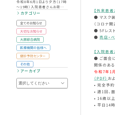
関するご協力のお願い
令和8年6月1日より夕方（17時
～19時）入院患者さんお荷物
【外来患者
預かりを廃止しました〔PDF〕
カテゴリー
● マスク
※5月13日再掲
全てのお知らせ
（コロナ関
● 5Fレ
大切なお知らせ
●
売店・
大原綜合病院
医療機関の皆様へ
【入院患者
健診予防センター
● ご面会
その他
関係のある
アーカイブ
令和7年1
（PDF）
お
• 完全予
• 週1回
• 16歳
• 平日14